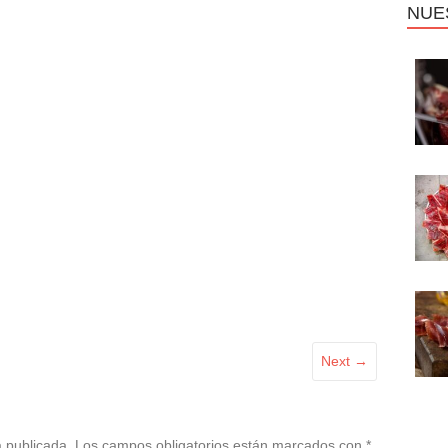
NUE
Next →
á publicada.
Los campos obligatorios están marcados con
*