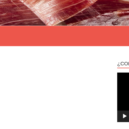
¿CO
Repro
de
vídeo