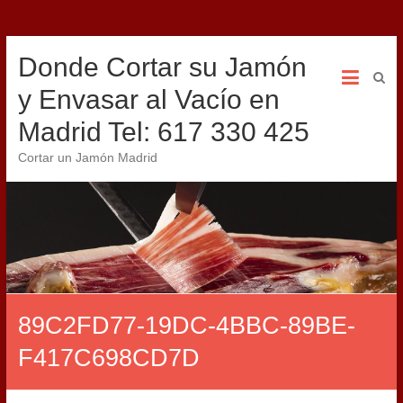
Donde Cortar su Jamón
y Envasar al Vacío en
Madrid Tel: 617 330 425
Cortar un Jamón Madrid
89C2FD77-19DC-4BBC-89BE-
F417C698CD7D