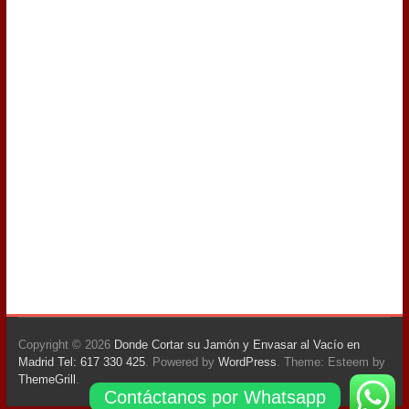
Copyright © 2026
Donde Cortar su Jamón y Envasar al Vacío en
Madrid Tel: 617 330 425
. Powered by
WordPress
. Theme: Esteem by
ThemeGrill
.
Contáctanos por Whatsapp