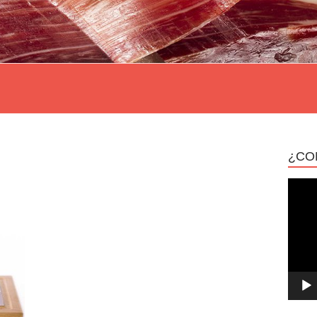
¿CO
Repro
de
vídeo