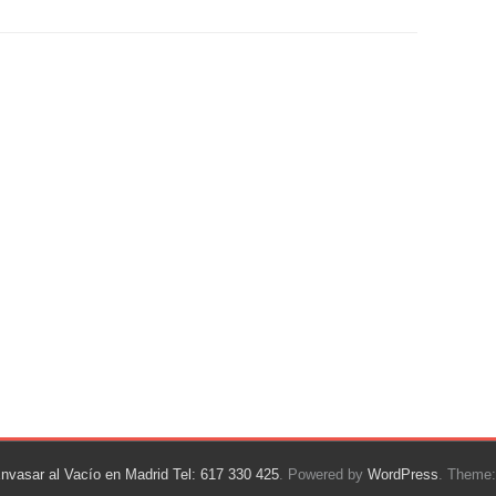
vasar al Vacío en Madrid Tel: 617 330 425
. Powered by
WordPress
. Theme