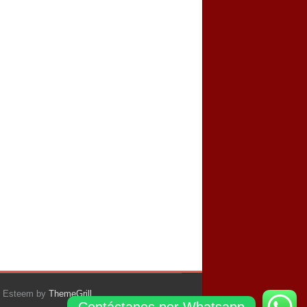
: Esteem by
ThemeGrill
.